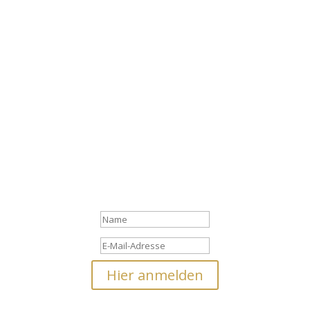
Newsletter
Melde dich zu meinem Newsletter an und erhalte
persönliche Einladungen zu Retreats, Workshops &
neuen Klassen – sowie kleine Wohlfühlimpulse rund um
Yoga, ätherische Öle und einen ganzheitlichen Lifestyle.
Erfolgsmeldung
Hier anmelden